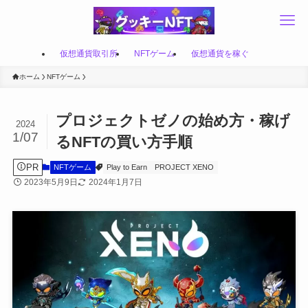
仮想通貨取引所
NFTゲーム
仮想通貨を稼ぐ
ホーム
NFTゲーム
プロジェクトゼノの始め方・稼げ
2024
1/07
るNFTの買い方手順
PR
NFTゲーム
Play to Earn
PROJECT XENO
2023年5月9日
2024年1月7日