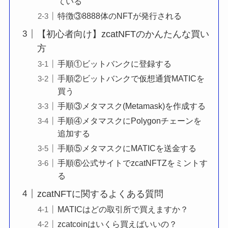
ている
特徴③8888体のNFTが発行される
【初心者向け】zcatNFTのかんたんな買い
方
手順①ビットバンクに登録する
手順②ビットバンクで仮想通貨MATICを
買う
手順③メタマスク(Metamask)を作成する
手順④メタマスクにPolygonチェーンを
追加する
手順⑤メタマスクにMATICを送金する
手順⑥公式サイトでzcatNFTZをミントす
る
zcatNFTに関するよくある質問
MATICはどの取引所で買えますか？
zcatcoinはいくら買えばいいの？