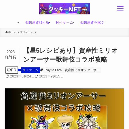
仮想通貨取引所
NFTゲーム
仮想通貨を稼ぐ
ホーム
NFTゲーム
【星5レシピあり】資産性ミリオ
2023
9/15
ンアーサー歌舞伎コラボ攻略
PR
NFTゲーム
Play to Earn
資産性ミリオンアーサー
2023年6月24日
2023年9月15日