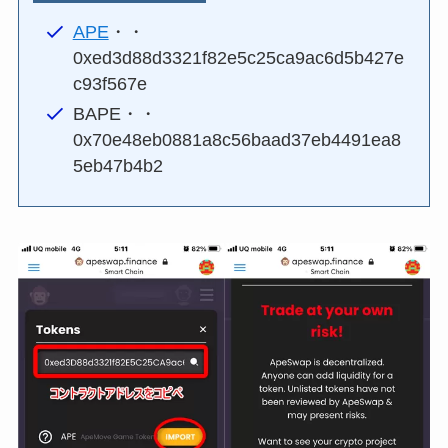
APE
・・
0xed3d88d3321f82e5c25ca9ac6d5b427e
c93f567e
BAPE・・
0x70e48eb0881a8c56baad37eb4491ea8
5eb47b4b2