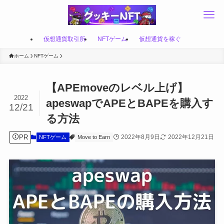
仮想通貨取引所
NFTゲーム
仮想通貨を稼ぐ
ホーム
NFTゲーム
【APEmoveのレベル上げ】
2022
apeswapでAPEとBAPEを購入す
12/21
る方法
PR
2022年8月9日
2022年12月21日
NFTゲーム
Move to Earn